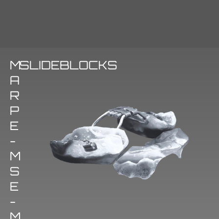
Ponemos a su disposición todas las técnicas
M
SLIDEBLOCKS
tradicionales existentes en el mundo de la
A
ortodoncia.
Desde un simple mantenedor de espacio al
R
aparato más complejo de ortopedia, todo
P
esto combinado con toda la tecnología
E
digital existente.
-
Disponemos en nuestras instalaciones de
toda la tecnología más relevante en
M
impresión 3D existente actualmente en el
S
mercado.
E
-
M