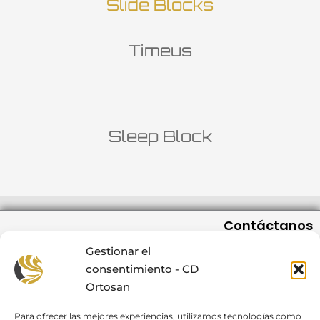
Slide Blocks
Timeus
Sleep Block
Contáctanos
C/San Romualdo 12-14, 3º Of. 6 28037 Madrid
Gestionar el
info@cdortosan.com
consentimiento - CD
91 404 56 59 / +34 607 576 667
Ortosan
L-J de 08:00 a 19:00, V de 08:00 a 18:00
Para ofrecer las mejores experiencias, utilizamos tecnologías como