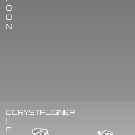
O
O
N
D
CRYSTALIGNER
I
S