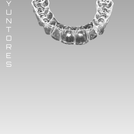
Y
U
N
T
O
R
E
S