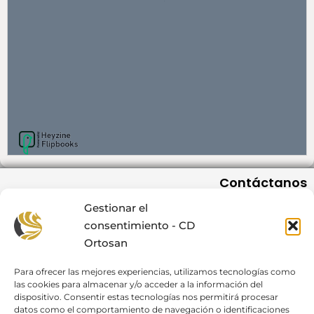
Contáctanos
C/San Romualdo 12-14, 3º Of. 6 28037 Madrid
Gestionar el
info@cdortosan.com
consentimiento - CD
91 404 56 59 / +34 607 576 667
Ortosan
L-J de 08:00 a 19:00, V de 08:00 a 18:00
Para ofrecer las mejores experiencias, utilizamos tecnologías como
las cookies para almacenar y/o acceder a la información del
dispositivo. Consentir estas tecnologías nos permitirá procesar
Enlaces
datos como el comportamiento de navegación o identificaciones