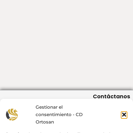
Contáctanos
C/San Romualdo 12-14, 3º Of. 6 28037 Madrid
Gestionar el
info@cdortosan.com
consentimiento - CD
91 404 56 59 / +34 607 576 667
Ortosan
L-J de 08:00 a 19:00, V de 08:00 a 18:00